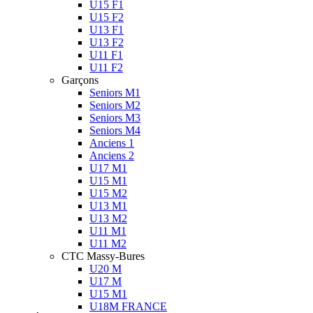
U15 F1
U15 F2
U13 F1
U13 F2
U11 F1
U11 F2
Garçons
Seniors M1
Seniors M2
Seniors M3
Seniors M4
Anciens 1
Anciens 2
U17 M1
U15 M1
U15 M2
U13 M1
U13 M2
U11 M1
U11 M2
CTC Massy-Bures
U20 M
U17 M
U15 M1
U18M FRANCE