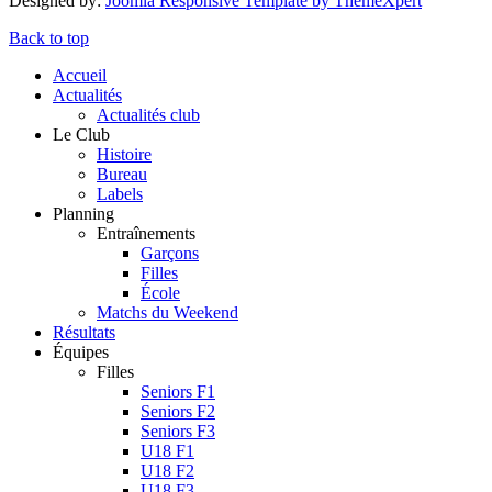
Designed by:
Joomla Responsive Template by ThemeXpert
Back to top
Accueil
Actualités
Actualités club
Le Club
Histoire
Bureau
Labels
Planning
Entraînements
Garçons
Filles
École
Matchs du Weekend
Résultats
Équipes
Filles
Seniors F1
Seniors F2
Seniors F3
U18 F1
U18 F2
U18 F3