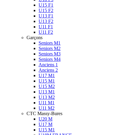
U15 F1
U15 F2
U13 F1
U13 F2
U11 F1
U11 F2
Garçons
Seniors M1
Seniors M2
Seniors M3
Seniors M4
Anciens 1
Anciens 2
U17 M1
U15 M1
U15 M2
U13 M1
U13 M2
U11 M1
U11 M2
CTC Massy-Bures
U20 M
U17 M
U15 M1