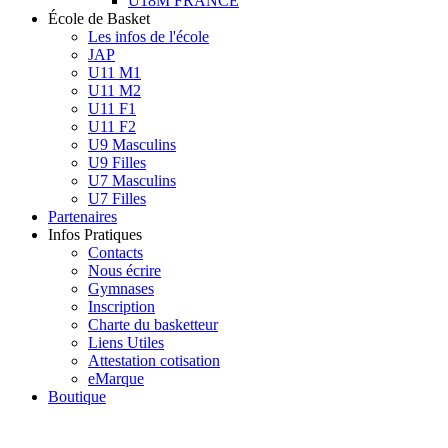
U18M FRANCE
École de Basket
Les infos de l'école
JAP
U11 M1
U11 M2
U11 F1
U11 F2
U9 Masculins
U9 Filles
U7 Masculins
U7 Filles
Partenaires
Infos Pratiques
Contacts
Nous écrire
Gymnases
Inscription
Charte du basketteur
Liens Utiles
Attestation cotisation
eMarque
Boutique