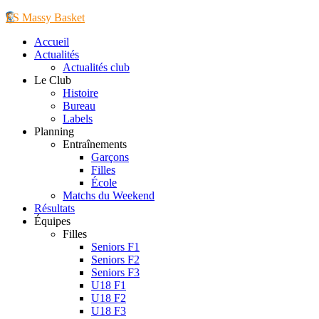
ES Massy Basket
Accueil
Actualités
Actualités club
Le Club
Histoire
Bureau
Labels
Planning
Entraînements
Garçons
Filles
École
Matchs du Weekend
Résultats
Équipes
Filles
Seniors F1
Seniors F2
Seniors F3
U18 F1
U18 F2
U18 F3