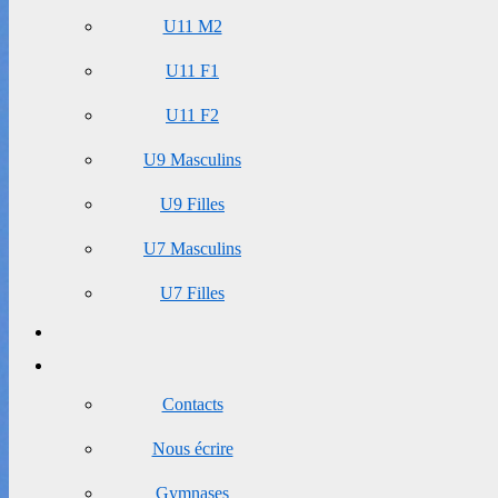
U11 M2
U11 F1
U11 F2
U9 Masculins
U9 Filles
U7 Masculins
U7 Filles
Contacts
Nous écrire
Gymnases