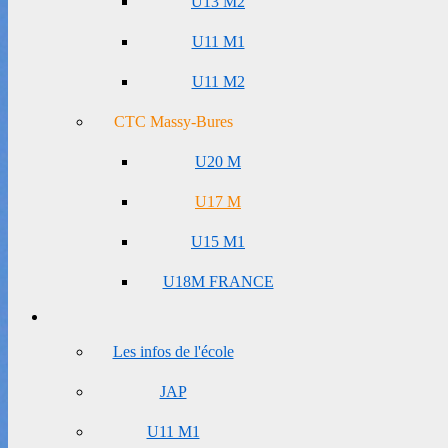
U13 M2
U11 M1
U11 M2
CTC Massy-Bures
U20 M
U17 M
U15 M1
U18M FRANCE
Les infos de l'école
JAP
U11 M1